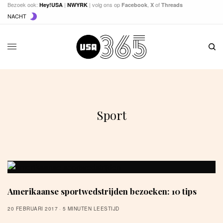
Bezoek ook:
|
| volg ons op
,
of
Hey!USA
NWYRK
Facebook
X
Threads
NACHT
Sport
Amerikaanse sportwedstrijden bezoeken: 10 tips
20 FEBRUARI 2017
5 MINUTEN LEESTIJD