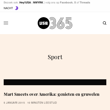
Bezoek ook:
|
| volg ons op
,
of
Hey!USA
NWYRK
Facebook
X
Threads
NACHT
Sport
Mart Smeets over Amerika: genieten en gruwelen
5 JANUARI 2015
10 MINUTEN LEESTIJD