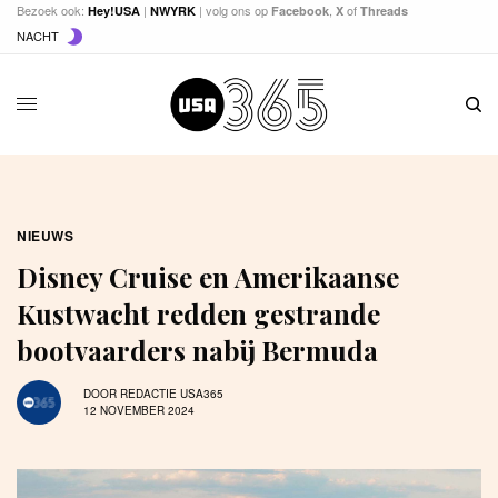
Bezoek ook:
|
| volg ons op
,
of
Hey!USA
NWYRK
Facebook
X
Threads
NACHT
NIEUWS
Disney Cruise en Amerikaanse
Kustwacht redden gestrande
bootvaarders nabij Bermuda
DOOR
REDACTIE USA365
12 NOVEMBER 2024