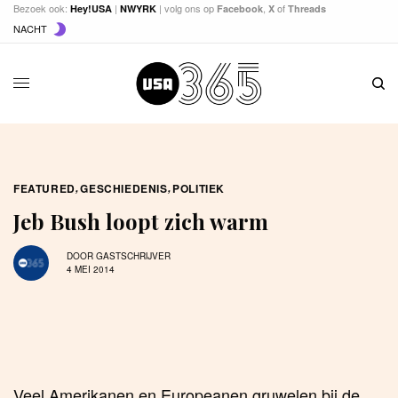
Bezoek ook:
|
| volg ons op
,
of
Hey!USA
NWYRK
Facebook
X
Threads
NACHT
FEATURED
,
GESCHIEDENIS
,
POLITIEK
Jeb Bush loopt zich warm
DOOR
GASTSCHRIJVER
4 MEI 2014
Veel Amerikanen en Europeanen gruwelen bij de