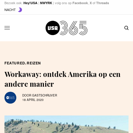
Bezoek ook:
|
| volg ons op
,
of
Hey!USA
NWYRK
Facebook
X
Threads
NACHT
FEATURED
,
REIZEN
Workaway: ontdek Amerika op een
andere manier
DOOR
GASTSCHRIJVER
18 APRIL 2020