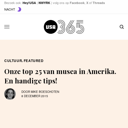
Bezoek ook:
|
| volg ons op
,
of
Hey!USA
NWYRK
Facebook
X
Threads
NACHT
CULTUUR
,
FEATURED
Onze top 25 van musea in Amerika.
En handige tips!
DOOR
MIKE BOESCHOTEN
8 DECEMBER 2015