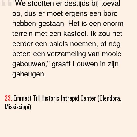
“We stootten er destijds bij toeval
op, dus er moet ergens een bord
hebben gestaan. Het is een enorm
terrein met een kasteel. Ik zou het
eerder een paleis noemen, of nóg
beter: een verzameling van mooie
gebouwen,” graaft Louwen in zijn
geheugen.
23.
Emmett Till Historic Intrepid Center (Glendora,
Mississippi)
Segregatie: dichterbij ga je niet komen. Dit is
het
aangrijpende verhaal van Emmett Till
(klik en lees