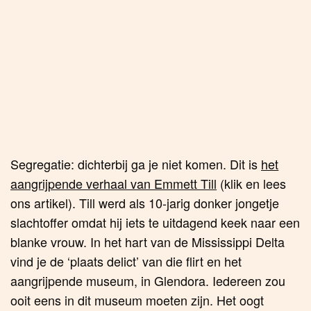
ons artikel). Till werd als 10-jarig donker jongetje
slachtoffer omdat hij iets te uitdagend keek naar een
blanke vrouw. In het hart van de Mississippi Delta
vind je de ‘plaats delict’ van die flirt en het
aangrijpende museum, in Glendora. Iedereen zou
ooit eens in dit museum moeten zijn. Het oogt
wellicht wat knullig omdat hier geen miljoenen aan
subsidies uit te geven waren, maar de boodschap is
duidelijk en zeer belangrijk. In de buurt? Neem de
afslag.
24.
B.B. King Museum (Indianola, Mississippi)
Het
B.B. King Museum and Delta Interpretive
Center
ligt echt in de middle of nowhere. Het
museum is gebaseerd op de bekende Amerikaanse
bluesgitarist en singer-songwriter die ooit in